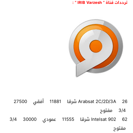
ترددات قناة ” IRIB Varzesh ” :
Arabsat 2C/2D/3A 26 شرقا 11881 أفقي 27500
3/4 مفتوح
Intelsat 902 62 شرقا 11555 عمودي 30000 3/4
مفتوح