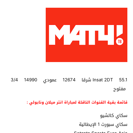
Insat 2DT 55.1 شرقا 12674 عمودي 14990 3/4
مفتوح
قائمة بقية القنوات الناقلة لمباراة انتر ميلان ونابولي :
سكاي كالشيو
سكاي سبورت 1 الإيطالية