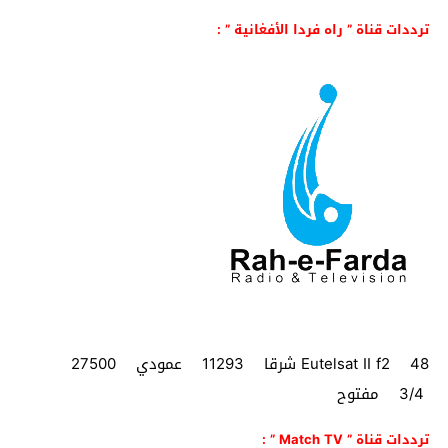
ترددات قناة ” راه فردا الأفغانیة ” :
Eutelsat II f2 48 شرقا 11293 عمودي 27500
3/4 مفتوح
ترددات قناة ” Match TV ” :