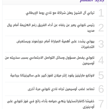
1
تركي آل الشيخ يعلن شراكة مع نادي روما الإيطالي
2
رئيس نابولي يعبر عن رضاه عن أداء الفريق رغم الهزيمة أمام ريال
مدريد
3
بيولي يشدد على أهمية المباراة أمام دورتموند ويستعرض
التحضيرات
4
نابولي يفصل مسؤول وسائل التواصل الاجتماعي بسبب سخريته من
أوسيمين
5
لاوتارو مارتينيز يقود إنتر ميلان لفوز كبير على ساليرنيتانا برباعية
6
تصاعد غضب أوسيمين تجاه نادي نابولي مرة أخرى
7
خفيشا كافاراتسخيليا ينهي صيامه بأداء رائع في فوز نابولي على
أودينيزي