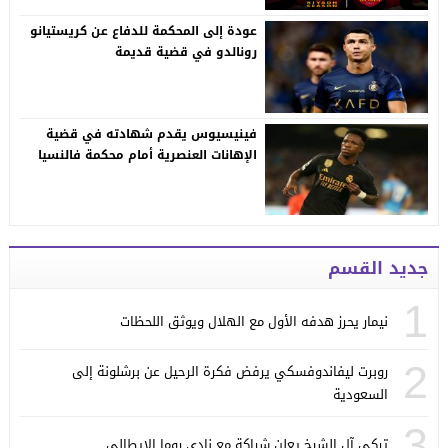
عودة إلى المحكمة للدفاع عن كريستيانو
رونالدو في قضية قديمة
فينيسيوس يقدم شهادته في قضية
الإهانات العنصرية أمام محكمة فالنسيا
جديد القسم
1
نيمار يحرز هدفه الأول مع الهلال ويوثق اللحظات
2
روبرت ليفاندوفسكي يرفض فكرة الرحيل عن برشلونة إلى
السعودية
3
تركي آل الشيخ يعلن شراكة مع نادي روما الإيطالي