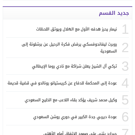
جديد القسم
1
نيمار يحرز هدفه الأول مع الهلال ويوثق اللحظات
2
روبرت ليفاندوفسكي يرفض فكرة الرحيل عن برشلونة إلى
السعودية
3
تركي آل الشيخ يعلن شراكة مع نادي روما الإيطالي
4
عودة إلى المحكمة للدفاع عن كريستيانو رونالدو في قضية قديمة
5
وكيل محمد شريف يؤكد بقاء اللاعب مع الخليج السعودي
6
عودة ديربي جدة الكبير في دوري روشن السعودي
7
جيرارد يثني على صمود الاتفاق أمام الأهلي