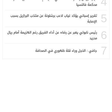
4
محكمة فالنسيا
5
تقرير إسباني يؤكد غياب لاعب برشلونة عن منتخب البرازيل بسبب
الإصابة
6
رئيس نابولي يعبر عن رضاه عن أداء الفريق رغم الهزيمة أمام ريال
مدريد
7
جافي : الخجل وراء قلة ظهوري في الصحافة
كورة ستايل
© 2026 جميع الحقوق محفوظة.