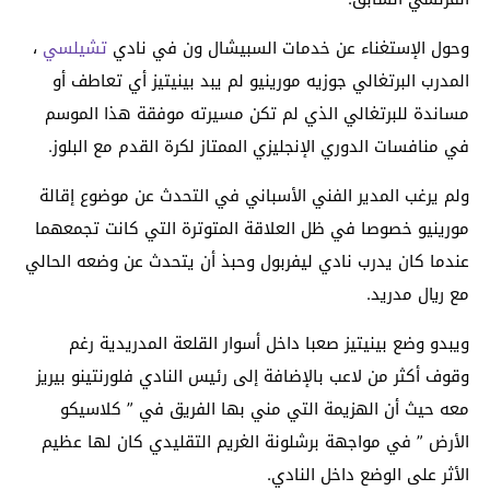
وحول الإستغناء عن خدمات السبيشال ون في نادي
تشيلسي
،
المدرب البرتغالي جوزيه مورينيو لم يبد بينيتيز أي تعاطف أو
مساندة للبرتغالي الذي لم تكن مسيرته موفقة هذا الموسم
في منافسات الدوري الإنجليزي الممتاز لكرة القدم مع البلوز.
ولم يرغب المدير الفني الأسباني في التحدث عن موضوع إقالة
مورينيو خصوصا في ظل العلاقة المتوترة التي كانت تجمعهما
عندما كان يدرب نادي ليفربول وحبذ أن يتحدث عن وضعه الحالي
مع ريال مدريد.
ويبدو وضع بينيتيز صعبا داخل أسوار القلعة المدريدية رغم
وقوف أكثر من لاعب بالإضافة إلى رئيس النادي فلورنتينو بيريز
معه حيث أن الهزيمة التي مني بها الفريق في ” كلاسيكو
الأرض ” في مواجهة برشلونة الغريم التقليدي كان لها عظيم
الأثر على الوضع داخل النادي.