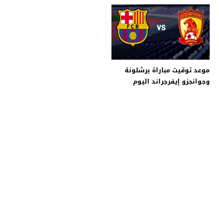
إيفرجراند اليوم .. العضاض يقود
ومعرفة الترددات المجانية
البرسا لثلاثية تاريخية في كأس
والأقمار الصناعية مع معلق لقاء
العالم
البرسا
موعد توقيت مباراة برشلونة
وجوانجزو إيفرجراند اليوم
والكتيبة الكتلونية تسعى
لتفادي المفاجئات أمام النمور
الصينية