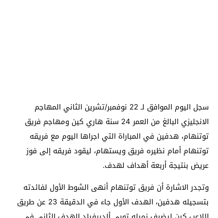
سجل اليوم الموافق لـ 22 نوفمبر/تشرين الثاني المهاجم
الانجليزي البالغ من العمر 24 سنة هاري كين ومهاجم فريق
توتنهام، هدفين في المباراة التي اجراها اليوم مع فريقه
توتنهام أمام نظيره فريق ويستهام، ليقود فريقه إلى فوز
عريض بنتيجة أربعة أهداف لهدف.
وتجدر الاشارة أن فريق توتنهام أنهى الشوط الأول لفائدته
بتسجيله هدفين، الهدف الأول جاء في الدقيقة 23 عن طريق
اللاعب كين ليضيف زميله توبي ألديرفيلد الهدف الثاني في