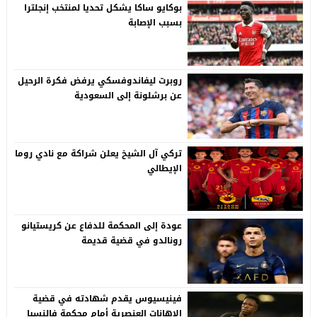
بوكايو ساكا يشكل تحديا لمنتخب إنجلترا
بسبب الإصابة
روبرت ليفاندوفسكي يرفض فكرة الرحيل
عن برشلونة إلى السعودية
تركي آل الشيخ يعلن شراكة مع نادي روما
الإيطالي
عودة إلى المحكمة للدفاع عن كريستيانو
رونالدو في قضية قديمة
فينيسيوس يقدم شهادته في قضية
الإهانات العنصرية أمام محكمة فالنسيا