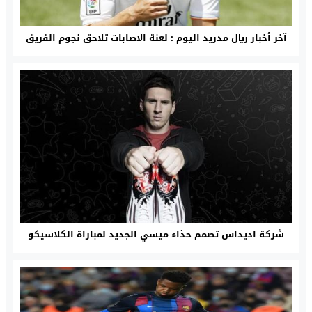
آخر أخبار ريال مدريد اليوم : لعنة الاصابات تلاحق نجوم الفريق
شركة اديداس تصمم حذاء ميسي الجديد لمباراة الكلاسيكو