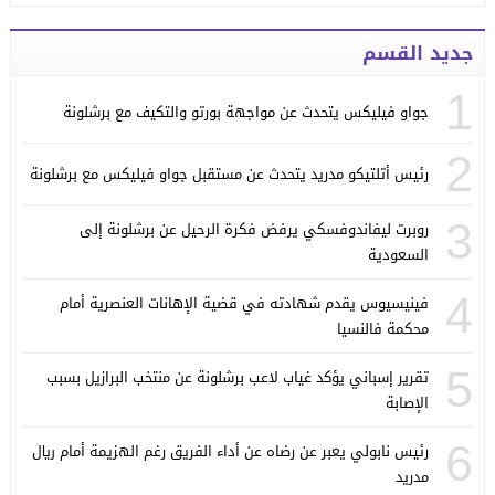
جديد القسم
1
جواو فيليكس يتحدث عن مواجهة بورتو والتكيف مع برشلونة
2
رئيس أتلتيكو مدريد يتحدث عن مستقبل جواو فيليكس مع برشلونة
3
روبرت ليفاندوفسكي يرفض فكرة الرحيل عن برشلونة إلى
السعودية
4
فينيسيوس يقدم شهادته في قضية الإهانات العنصرية أمام
محكمة فالنسيا
5
تقرير إسباني يؤكد غياب لاعب برشلونة عن منتخب البرازيل بسبب
الإصابة
6
رئيس نابولي يعبر عن رضاه عن أداء الفريق رغم الهزيمة أمام ريال
مدريد