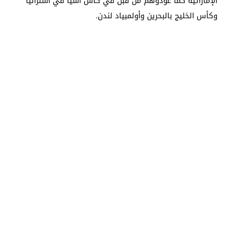
الإماراتية كما عودوهم من قبل في كأس آسيا في استراليا
وكأس الخليج بالبحرين وأولمبياد لندن.