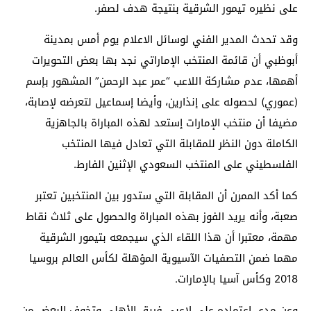
على نظيره تيمور الشرقية بنتيجة هدف لصفر.
وقد تحدث المدير الفني لوسائل الاعلام يوم أمس بمدينة
أبوظبي أن قائمة المنتخب الإماراتي نجد بها بعض التحويرات
أهمها، عدم مشاركة اللاعب “عمر عبد الرحمن” المشهور بإسم
(عموري) لحصوله على إنذارين، وأيضا إسماعيل لتعرضه لإصابة،
مضيفا أن منتخب الإمارات إستعد لهذه المباراة بالجاهزية
الكاملة دون النظر للمقابلة التي تعادل فيها المنتخب
الفلسطيني على المنتخب السعودي الإثنين الفارط.
كما أكد الممرن أن المقابلة التي ستدور بين المنتخبين تعتبر
صعبة، وأنه يريد الفوز بهذه المباراة والحصول على ثلاث نقاط
مهمة، معتبرا أن هذا اللقاء الذي سيجمعه بتيمور الشرقية
مهما ضمن التصفيات الآسيوية المؤهلة لكأس العالم بروسيا
2018 وكأس آسيا بالإمارات.
وعن مدى اعتماده على لاعبي فريق الأهلي وتخوف البعض من