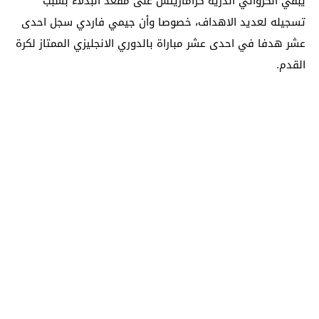
يبقي الكرواتي اندريه كراماريتش على مقعد البدلاء بسبب
تسجيله لعديد الاهداف، خصوصا وأن جيمي فاردي سجل احدى
عشر هدفا في احدى عشر مباراة بالدوري الانجليزي الممتاز لكرة
القدم.