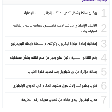
1
بوكايو ساكا يشكل تحديا لمنتخب إنجلترا بسبب الإصابة
2
الاتحاد الإنجليزي يعاقب لاعب تشيلسي بغرامة مالية وإيقافه
لمباراة واحدة
3
إمكانية إعادة مباراة ليفربول وتوتنهام بسلطة رابطة البريمرليج
4
رغم النتائج السلبية : تين هاج يعبر عن عدم قلقه بشأن مستقبله
5
رسالة مؤثرة من بن شيلويل بعد تحديد فترة الغياب
6
كلوب يطرح تساؤلات حول ضغوط الحكام في الدوري الإنجليزي
7
مدرب ليفربول يبدي رضاه عن لاعبي فريقه رغم الهزيمة