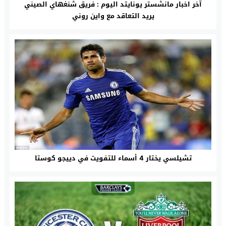
آخر اخبار مانشستر يونايتد اليوم : فريق شنغهاي الصيني
يريد التعاقد مع واين روني
تشيلسي يختار 4 أسماء للتفويت في دييجو كوستا