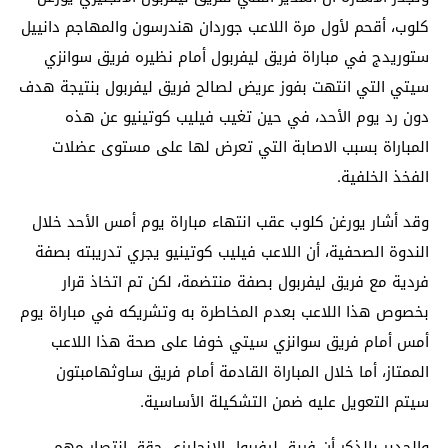
كلوب، أقحم لأول مرة اللاعب جوردان هندرسون والمهاجم دانييل
ستوريدج في مباراة فريق ليفربول أمام نظيره فريق سوانزي
سيتي التي انتهت بفوز عريض لصالح فريق ليفربول بنتيجة هدف
دون رد يوم الأحد، في حين تغيب فيليب كوتينيو عن هذه
المباراة بسبب الاصابة التي تعرض لها على مستوى عضلات
الفخذ الخلفية.
وقد أشار يورغن كلوب عقب انتهاء مباراة يوم أمس الأحد خلال
الندوة الصحفية، أن اللاعب فيليب كوتينيو يجري تدريبته بصفة
فردية مع فريق ليفربول بصفة منتضمة، لكن تم اتخاذ قرار
بخصوص هذا اللاعب بعدم المخاطرة به وتشريكه في مباراة يوم
أمس أمام فريق سوانزي سيتي خوفا على صحة هذا اللاعب
الممتاز، أما خلال المباراة القادمة أمام فريق ساوثهامبتون
سيتم التعويل عليه ضمن التشكيلة الأساسية.
والجدير بالذكر أن فريق ليفربول الانجليزي حقق انتصار مهم