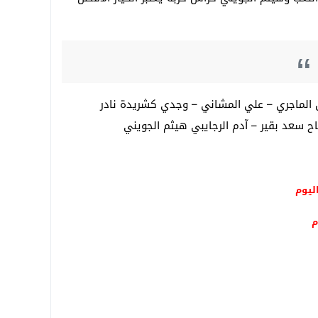
لماجري – علي المشاني – وجدي كشريدة نادر
ح سعد بقير – آدم الرجايبي هيثم الجويني
ليوم
م