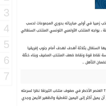
3
خب زمبيا في أولى مبارياته بدوري المجموعات لحسب
4
فريقيا للمنتخبات الأقل من 23 سنة ، يواجه المنتخب الأولمبي التونسي المنتخب السنغالي
5
فيها السنغال بثلاثة أهدف لهدف أمام جنوب إفريقيا
اسة نقاط قوة ونقاط ضعف المنتخب المضيف وبناء خطّة
6
ضمان التأهل ..
7
يشكل الجناح الأيسر إسماعيلا سار رقم 11 العنصر الأخطر في صفوف منتخب التيرنغا نظرا لسرعته
ح أن يميل أكثر إلى اليمين لتغطية والظهير الأيمن وجدي