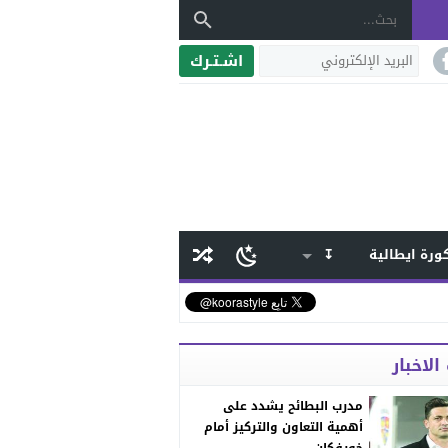
اشـتـرك
ورة ايطالية
↧
الاخبار
مدرب البطائح يشدد على
أهمية التعاون والتركيز أمام