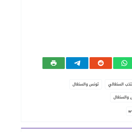
تخب السنغالي
تونس والسنغال
س والسنغال