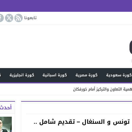
تابعونا
كورة سعودية
كورة مصرية
كورة اسبانية
كورة انجليزية
ك
مية التعاون والتركيز أمام خورفكان
أحدث 
ة تونس و السنغال – تقديم شامل ..