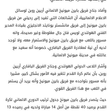
وأفاد جناح فريق بايرن ميونيخ الالماني أريين روبن لوسائل
الاعلام الالمانيية، أن الشائعات التي تفيد إلى رحيلي من فريق
بايرن ميونيخ إلى فريق مانشستر يونايتد الانجليزي بقيادة المدير
الفني الهولندي لويس فان جال مغلوطة وغير صحيحة، وانه
مسرور باللعب مع فريق بايرن ميونيخ والاستمرار معه، ولا توجد
لديه أي نية لمغادرة الفريق البافاري، خصوصا أنه سعيد مع
عائلته في مدينة ميونيخ الالمانية.
وأشار اللاعب الدولي الهولندي وجناح الفريق البافاري أريين
روبن، بأن عالم كرة القدم تتغير فيه الأمور بشكل كبير، مشيرا
بأنه مسرور بتواجده مع فريق بايرن ميونيخ وأنه يريد أن يستمر
في اللعب مع هذا الفريق القوي.
حيث يتصدر فريق بايرن ميونخ جدول ترتيب الدوري الالماني لكرة
القدم برصيد 40 نقطة من أصل 14 مباراة ولديه في رصيده 13