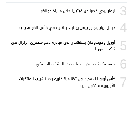
3
نيمار يبدي غضبا من فيتينيا خلال مباراة موناكو
4
ديابل نوار يتجاوز ريفرز يونايتد بثلاثية في كأس الكونفدرالية
5
أوزيل وجوندوجان يساهمان في مبادرة دعم متضرري الزلزال في
تركيا وسوريا
6
دومينيكو تيديسكو مدربا جديدا للمنتخب البلجيكي
7
كأس أوروبا للأمم : أول تظاهرة قارية بعد تشبيب المنتخبات
الأوروبية ستكون نارية