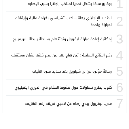
1
بوكايو ساكا يشكل تحديا لمنتخب إنجلترا بسبب الإصابة
2
الاتحاد الإنجليزي يعاقب لاعب تشيلسي بغرامة مالية وإيقافه
لمباراة واحدة
3
إمكانية إعادة مباراة ليفربول وتوتنهام بسلطة رابطة البريمرليج
4
رغم النتائج السلبية : تين هاج يعبر عن عدم قلقه بشأن مستقبله
5
رسالة مؤثرة من بن شيلويل بعد تحديد فترة الغياب
6
كلوب يطرح تساؤلات حول ضغوط الحكام في الدوري الإنجليزي
7
مدرب ليفربول يبدي رضاه عن لاعبي فريقه رغم الهزيمة