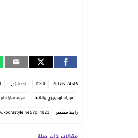
كلمات دليلية
اتلانتا
اودينيزي
ا
مباراة اودينيزي واتلانتا
موعد مباراة اود
رابط مختصر
مقالات ذات صلة