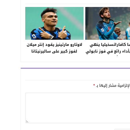
 كافاراتسخيليا ينهي
لاوتارو مارتينيز يقود إنتر ميلان
أداء رائع في فوز نابولي
لفوز كبير على ساليرنيتانا
على أودينيزي
برباعية
إلزامية مشار إليها بـ
*