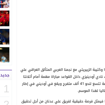
ا وكتيبة الزيبريتي مع نجمنا العربي المتألق العراقي علي
جديد
دي أودينيزي داخل القواعد مباراة مهمة أمام أتلانتا
على ملعب الفريولي وعدد مقاعده العامة تتسع لنحو 41 ألف متفرج ويقع في أوديني في إطار
1
اليا لهذا الموسم.
تا فيمثل فرصة حقيقية لفريق علي عدنان من أجل تحقيق
2