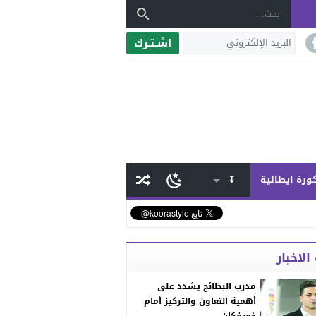
اشـتـرك
ورة ايطالية
↧
الاخبار
مدرب البطائح يشدد على
أهمية التعاون والتركيز أمام