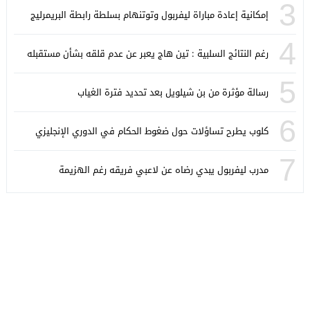
3
إمكانية إعادة مباراة ليفربول وتوتنهام بسلطة رابطة البريمرليج
4
رغم النتائج السلبية : تين هاج يعبر عن عدم قلقه بشأن مستقبله
5
رسالة مؤثرة من بن شيلويل بعد تحديد فترة الغياب
6
كلوب يطرح تساؤلات حول ضغوط الحكام في الدوري الإنجليزي
7
مدرب ليفربول يبدي رضاه عن لاعبي فريقه رغم الهزيمة