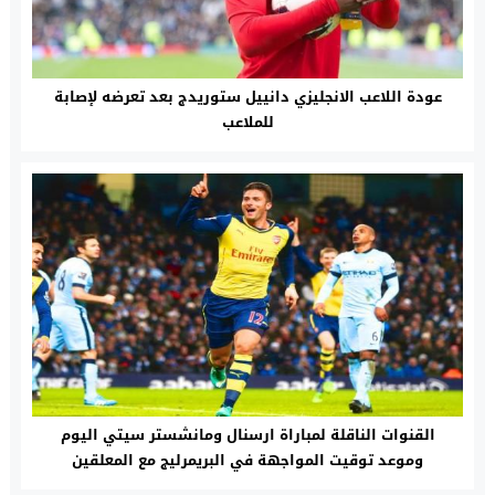
عودة اللاعب الانجليزي دانييل ستوريدج بعد تعرضه لإصابة
للملاعب
القنوات الناقلة لمباراة ارسنال ومانشستر سيتي اليوم
وموعد توقيت المواجهة في البريمرليج مع المعلقين
والترددات المجانية