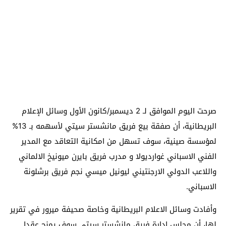
صرحت اليوم الموافق لـ 2 ديسمبر/كانون الأول وسائل الإعلام
البريطانية، أن صفقة بيع فريق مانشستر سيتي لأسهمه بـ 13%
لمؤسسة صينية، سوف تسهل من امكانية التعاقد مع المدير
الفني الاسباني غوارديولا و مدرب فريق بايرن ميونيخ الالماني
واللاعب الدولي الارجنتيني ليونيل ميسي نجم فريق برشلونة
الاسباني.
وأفادت وسائل الاعلام البريطانية وخاصة صحيفة ميرور في تقرير
لها، أن مجلس إدارة فريق مانشستر سيتي سوف يمنح عقدا