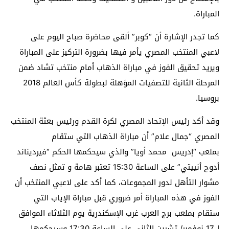
المباراة.
كما تجدر الإشارة أن “كوبر” ألقى محاضرة صباح اليوم على
لاعبي المنتخب المصري يأمر فيها بضرورة التركيز على المباراة
ويريد تحقيق الفوز في مباراة الذهاب أمام منتخب تشاد ضمن
المرحلة الثانية للتصفيات المؤهلة لبطولة كأس العالم 2018
بروسيا.
وقد أكد رئيس الإتحاد المصري لكرة القدم ورئيس بعثة المنتخب
المصري “جمال علام” أن مباراة الذهاب التي ستقام
بملعب “إدريس محمد أويا” والذي سيحكمها الحكم “فيرديناند
أدوح أنييتي” على الساعة 15:30 تعتبر هامة و تمثل نصف
مشوار التأهل لدور المجموعات، كما أكد على لاعبي المنتخب أن
الفوز في هذه المباراة أمر ضروري قبل مباراة الإياب التي
ستقام بملعب برج العرب غرب الإسكندرية يوم الثلاثاء الموافق
ل17 نوفمبر/ تشرين الثاني على الساعة 17:30 وسيحكمها