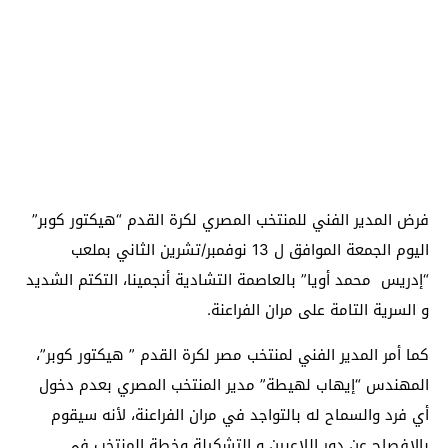
فرض المدير الفني للمنتخب المصري لكرة القدم “هيكتور كوبر”
اليوم الجمعة الموافق ل 13 نوفمبر/تشرين الثاني بملعب
“إدريس محمد أويا” بالعاصمة التشادية أنجمينا، التكتم الشديد
و السرية التامة على مران الفراعنة.
كما أمر المدير الفني لمنتخب مصر لكرة القدم ” هيكتور كوبر”،
المهندس “إيهاب لهيطة” مدير المنتخب المصري بعدم دخول
أي فرد والسماح له بالتواجد في مران الفراعنة، لأنه سيقوم
بالإفصاح عن دور اللاعبين و التشكيلة وخطة المنتخب في