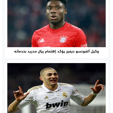
وكيل ألفونسو ديفيز يؤكد إهتمام ريال مدريد بخدماته