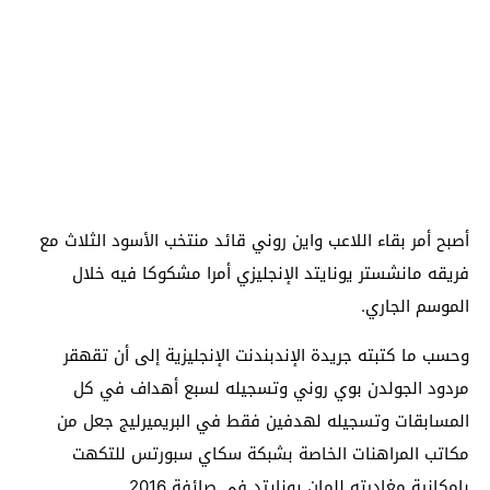
أصبح أمر بقاء اللاعب واين روني قائد منتخب الأسود الثلاث مع
فريقه مانشستر يونايتد الإنجليزي أمرا مشكوكا فيه خلال
الموسم الجاري.
وحسب ما كتبته جريدة الإندبندنت الإنجليزية إلى أن تقهقر
مردود الجولدن بوي روني وتسجيله لسبع أهداف في كل
المسابقات وتسجيله لهدفين فقط في البريميرليج جعل من
مكاتب المراهنات الخاصة بشبكة سكاي سبورتس للتكهت
بإمكانية مغادرته للمان يونايتد في صائفة 2016.