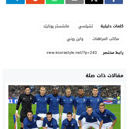
كلمات دليلية
تشيلسي
مانشستر يونايتد
مكاتب المراهنات
واين روني
رابط مختصر
مقالات ذات صلة