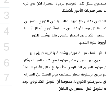
يقدمون خلال هذا الموسم مردودا متميزا، لكن في كرة
غير مجريات الأمور بأكملها.
3
 الماضي تعادل مع فريق فالنسيا في الدوري الاسباني
 تعادل يوم الأربعاء في مسابقة دوري أبطال أوروبا
4
الفريق الكتالوني انتصار معنوي بعد ترشحه للدور
وبا لكرة القدم.
5
وأفادت وسائل الاعلام وخاصة اذاعة راك1، اثر انتهاء مباراة فريق برشلونة بنظيره فريق باير
ك اندري تير شتيجن قدم مردودا في هذه المباراة وكان
6
مردود الفريق الكتالوني بدأ يتراجع خلال الأيام القليلة
جم فريق برشلونة نيمار سيتغيب يوم السبت عن المباراة
7
ديبورتيفو لاكورونا، خصوصا أن الفريق الكتالوني يريد
 للفريق قبل السفر إلى اليابان.