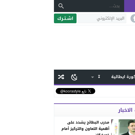
اشـتـرك
ورة ايطالية
↧
الاخبار
مدرب البطائح يشدد على
أهمية التعاون والتركيز أمام