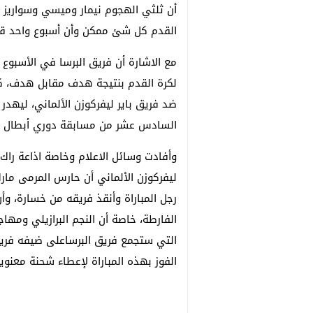
أن ثلثي الهجوم نيمار وميسي وسواريز 
القدم كل شئ ممكن وأن أسبوع واحد قد ي
مع الاشارة أن فريق البرسا في الأسبوع
لكرة القدم بنتيجة هدف مقابل هدف، كما
ضد فريق باير ليفركوزن الألماني، ليهدر 
السادس عشر من مسابقة دوري أبطال أور
ليفركوزن الألماني أن حارس المرمى مار
رجل المباراة وأنقذ فريقه من خسارة، وأن 
الفارطة، خاصة أن النجم البرازيلي ومها
التي ستجمع فريق البرساعلى ضيفه فريق 
الفوز بهذه المباراة لإعطاء شحنة معنوية