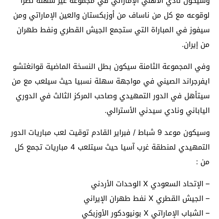
وسيكون نادي الأهلي الإماراتي في مجموعة غير سهلة نظرا
لوقوعه مع كل من ناساف من أوزبكستان والعين الإماراتي ومن
سيفوز في المباراة التي ستجمع الجيش القطري ونفط طهران
من إيران.
وفي المجموعة الثامنة سيكون بطل النسخة الماضية قوانغتشو
ايفرجراند الصيني في مواجهة سهلة نسبيا حيث سيلعب مع من
سيتأهل في الدور التمهيدي وصاحب المركز الثالث في الدوري
الياباني ونادي سيدني الأسترالي.
وسيكون موعد 9 شباط / فبراير القادم توقيت لعب مباريات الدور
التمهيدي لمنطقة غرب آسيا حيث سيتلعب 4 مباريات تجمع كل
من :
– الإتحاد السعودي X الوحدات الأردني
– الجيش القطري X نفط طهران الإيراني
– الشباب الإماراتي X بونيودكور الأوزبكي