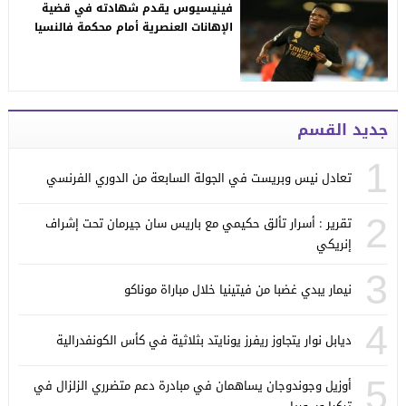
فينيسيوس يقدم شهادته في قضية
الإهانات العنصرية أمام محكمة فالنسيا
جديد القسم
1
تعادل نيس وبريست في الجولة السابعة من الدوري الفرنسي
2
تقرير : أسرار تألق حكيمي مع باريس سان جيرمان تحت إشراف
إنريكي
3
نيمار يبدي غضبا من فيتينيا خلال مباراة موناكو
4
ديابل نوار يتجاوز ريفرز يونايتد بثلاثية في كأس الكونفدرالية
5
أوزيل وجوندوجان يساهمان في مبادرة دعم متضرري الزلزال في