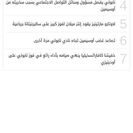
4
نابولي يفصل مسؤول وسائل التواصل الاجتماعي بسبب سخريته من
أوسيمين
5
لاوتارو مارتينيز يقود إنتر ميلان لفوز كبير على ساليرنيتانا برباعية
6
تصاعد غضب أوسيمين تجاه نادي نابولي مرة أخرى
7
خفيشا كافاراتسخيليا ينهي صيامه بأداء رائع في فوز نابولي على
أودينيزي
كورة ستايل
© 2026 جميع الحقوق محفوظة.