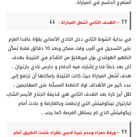
المنعرج الحاسم في المباراة..
– الهدف الثاني أشعل المباراة :
في بداية الشوط الثاني دخل النادي الألماني بقوّة عاقدا العزم
على التسجيل في أقرب وقت ممكن وبعد 10 دقائق فقط تمكّن
الظهير الهولندي بول فيرهايغ من التقدّم في النتيجة بهدف
ثان بعد خطأ فادح إشترك فيه الدفاع و حارس نادي بارتيزان ..
هدف أشعل المباراة حيث كانت النتيجة بإمكانها أن ترتفع إلى
عدد كبير من الأهداف لولا الضغط المسلّط على المهاجمين ،
لعّل أبرز كرة بعد الهدف الثاني هي قذيفة الجناح الأيسر الشاب
لبارتيزان نينكوفيتش التي إرتطمت وبالعارضة و عادت أمام
زيكوفيتش الذي لم يستغل الفرصة كما يجب ..
– ورقة حمراء وعدم خبرة لاعبي بلغراد فتحت الطريق أمام