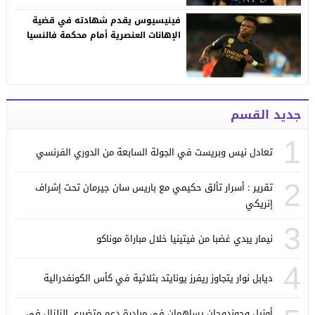
فينيسيوس يقدم شهادته في قضية
الإهانات العنصرية أمام محكمة فالنسيا
جديد القسم
1
تعادل نيس وبريست في الجولة السابعة من الدوري الفرنسي
2
تقرير : أسرار تألق حكيمي مع باريس سان جيرمان تحت إشراف
إنريكي
3
نيمار يبدي غضبا من فيتينيا خلال مباراة موناكو
4
ديابل نوار يتجاوز ريفرز يونايتد بثلاثية في كأس الكونفدرالية
أوزيل وجوندوجان يساهمان في مبادرة دعم متضرري الزلزال في