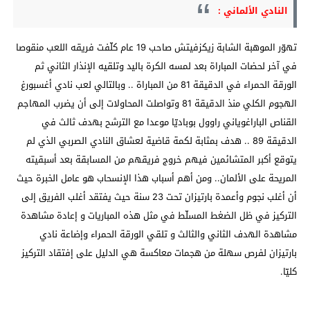
النادي الألماني :
تهوّر الموهبة الشابة زيكزفيتش صاحب 19 عام كلّفت فريقه اللعب منقوصا
في آخر لحضات المباراة بعد لمسه الكرة باليد وتلقيه الإنذار الثاني ثم
الورقة الحمراء في الدقيقة 81 من المباراة .. وبالتالي لعب نادي أغسبورغ
الهجوم الكلي منذ الدقيقة 81 وتواصلت المحاولات إلى أن يضرب المهاجم
القناص الباراغوياني راوول بوباديّا موعدا مع الترشح بهدف ثالث في
الدقيقة 89 .. هدف بمثابة لكمة قاضية لعشاق النادي الصربي الذي لم
يتوقع أكبر المتشائمين فيهم خروج فريقهم من المسابقة بعد أسبقيته
المريحة على الألمان.. ومن أهم أسباب هذا الإنسحاب هو عامل الخبرة حيث
أن أغلب نجوم وأعمدة بارتيزان تحت 23 سنة حيث يفتقد أغلب الفريق إلى
التركيز في ظل الضغط المسلّط في مثل هذه المباريات و إعادة مشاهدة
مشاهدة الهدف الثاني والثالث و تلقي الورقة الحمراء وإضاعة نادي
بارتيزان لفرص سهلة من هجمات معاكسة هي الدليل على إفتقاد التركيز
كليّا.