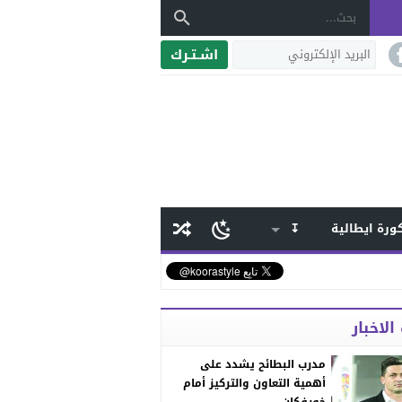
اشـتـرك
ورة ايطالية
↧
الاخبار
مدرب البطائح يشدد على
أهمية التعاون والتركيز أمام