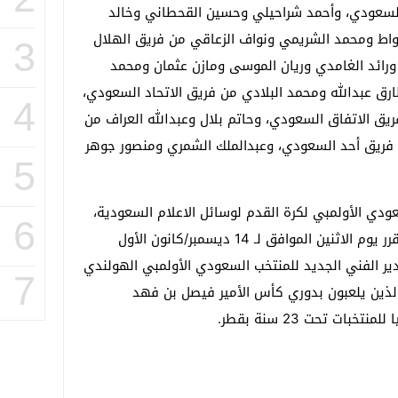
السعودي، وأحمد شراحيلي وحسين القحطاني وخالد
سواط ومحمد الشريمي ونواف الزعاقي من فريق الهلال
3
ورائد الغامدي وريان الموسى ومازن عثمان ومحمد
رق عبدالله ومحمد البلادي من فريق الاتحاد السعودي،
4
يق الاتفاق السعودي، وحاتم بلال وعبدالله العراف من
فريق أحد السعودي، وعبدالملك الشمري ومنصور جوهر
5
سعودي الأولمبي لكرة القدم لوسائل الاعلام السعودية،
6
أن مران المنتخب الأولمبي السعودي المقرر يوم الاثنين الموافق لـ 14 ديسمبر/كانون الأول
ير الفني الجديد للمنتخب السعودي الأولمبي الهولندي
7
الذين يلعبون بدوري كأس الأمير فيصل بن فهد
ات تحت 23 سنة بقطر.