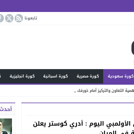
تابعونا
كورة سعودية
كورة مصرية
كورة اسبانية
كورة انجليزية
ك
مية التعاون والتركيز أمام خورفكان
أحدث 
 الأولمبي اليوم : أدري كوستر يعلن
ة في المران