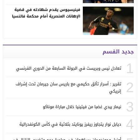
فينيسيوس يقدم شهادته في قضية
الإهانات العنصرية أمام محكمة فالنسيا
جديد القسم
1
تعادل نيس وبريست في الجولة السابعة من الدوري الفرنسي
2
تقرير : أسرار تألق حكيمي مع باريس سان جيرمان تحت إشراف
إنريكي
3
نيمار يبدي غضبا من فيتينيا خلال مباراة موناكو
4
ديابل نوار يتجاوز ريفرز يونايتد بثلاثية في كأس الكونفدرالية
أوزيل وجوندوجان يساهمان في مبادرة دعم متضرري الزلزال في