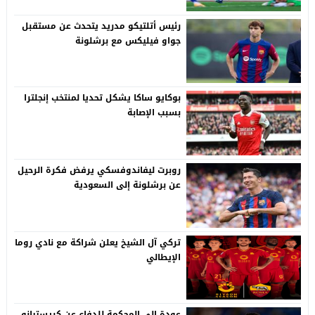
رئيس أتلتيكو مدريد يتحدث عن مستقبل
جواو فيليكس مع برشلونة
بوكايو ساكا يشكل تحديا لمنتخب إنجلترا
بسبب الإصابة
روبرت ليفاندوفسكي يرفض فكرة الرحيل
عن برشلونة إلى السعودية
تركي آل الشيخ يعلن شراكة مع نادي روما
الإيطالي
عودة إلى المحكمة للدفاع عن كريستيانو