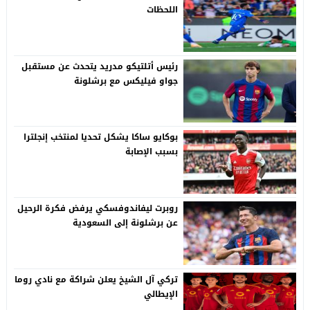
اللحظات
رئيس أتلتيكو مدريد يتحدث عن مستقبل
جواو فيليكس مع برشلونة
بوكايو ساكا يشكل تحديا لمنتخب إنجلترا
بسبب الإصابة
روبرت ليفاندوفسكي يرفض فكرة الرحيل
عن برشلونة إلى السعودية
تركي آل الشيخ يعلن شراكة مع نادي روما
الإيطالي