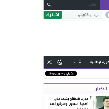
اشـتـرك
ورة ايطالية
↧
الاخبار
مدرب البطائح يشدد على
أهمية التعاون والتركيز أمام