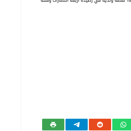
السعودي للمحترفين لكرة القدم برصيد 18 نقطة ولديه في رصيده أربعة انتصارات وستة