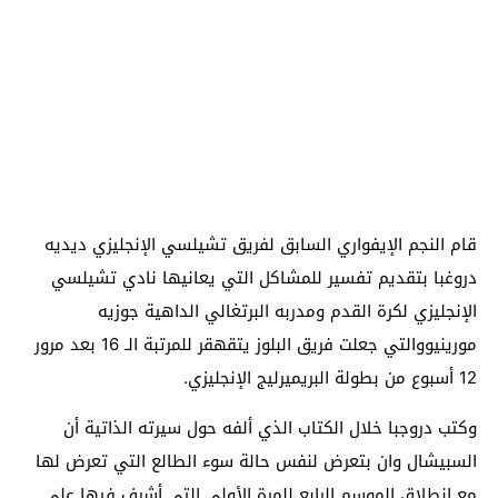
قام النجم الإيفواري السابق لفريق تشيلسي الإنجليزي ديديه
دروغبا بتقديم تفسير للمشاكل التي يعانيها نادي تشيلسي
الإنجليزي لكرة القدم ومدربه البرتغالي الداهية جوزيه
مورينيووالتي جعلت فريق البلوز يتقهقر للمرتبة الـ 16 بعد مرور
12 أسبوع من بطولة البريميرليج الإنجليزي.
وكتب دروجبا خلال الكتاب الذي ألفه حول سيرته الذاتية أن
السبيشال وان بتعرض لنفس حالة سوء الطالع التي تعرض لها
مع إنطلاق الموسم الرابع للمرة الأولى التي أشرف فيها على