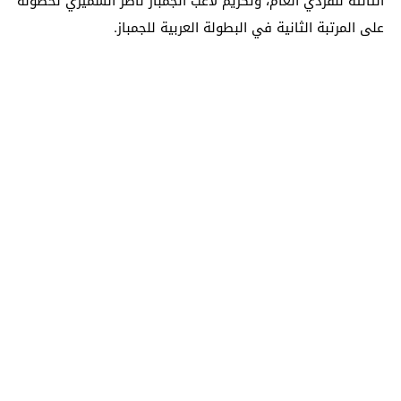
الثالثة للفردي العام، وتكريم لاعب الجمباز ناصر السميري لحصوله
على المرتبة الثانية في البطولة العربية للجمباز.