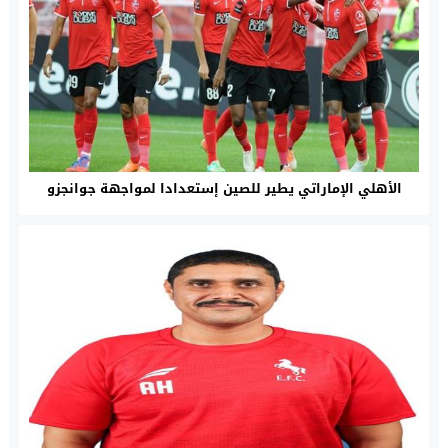
الأهلي الإماراتي يطير للصين إستعدادا لمواجهة جوانجزو