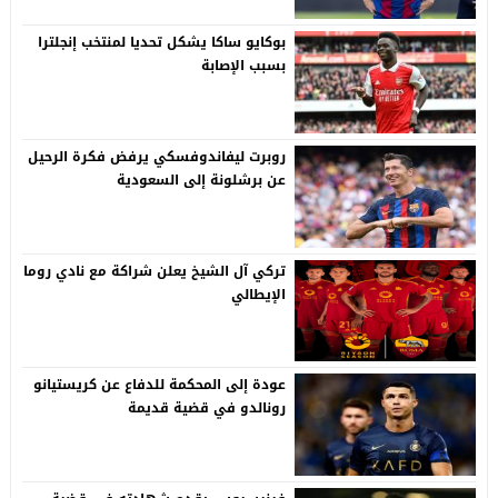
بوكايو ساكا يشكل تحديا لمنتخب إنجلترا
بسبب الإصابة
روبرت ليفاندوفسكي يرفض فكرة الرحيل
عن برشلونة إلى السعودية
تركي آل الشيخ يعلن شراكة مع نادي روما
الإيطالي
عودة إلى المحكمة للدفاع عن كريستيانو
رونالدو في قضية قديمة