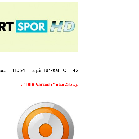
Turksat 1C 42 شرقا 11054 عمودي 30000 3/4 مفتوح
ترددات قناة ” IRIB Varzesh ” :