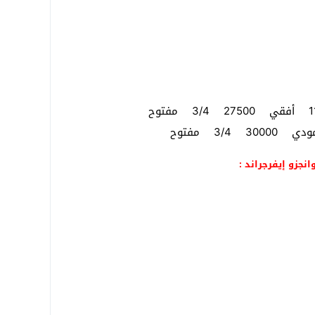
انجزو إيفرجراند :