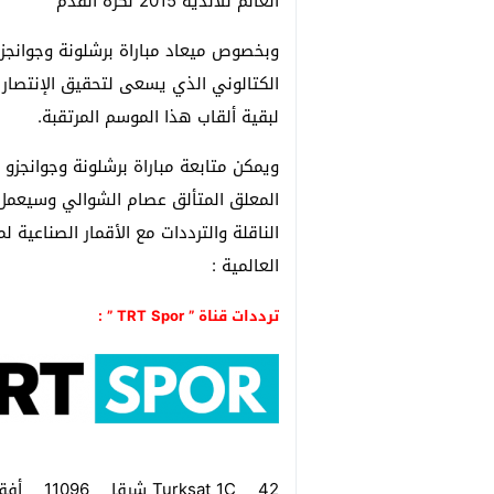
العالم للأندية 2015 لكرة القدم
وبخصوص ميعاد مباراة برشلونة وجوانجزو إ
الكتالوني الذي يسعى لتحقيق الإنتصار 
لبقية ألقاب هذا الموسم المرتقبة.
المعلق المتألق عصام الشوالي وسيعمل م
الناقلة والترددات مع الأقمار الصناعية 
العالمية :
ترددات قناة ” TRT Spor ” :
Turksat 1C 42 شرقا 11096 أفقي 30000 3/4 مفتوح