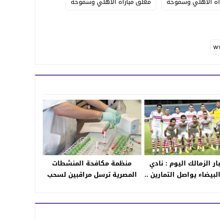
راة الاهلي وسموحة
معلق مباراة الاهلي وسموحة
ار الزمالك اليوم : نادي
منظمة مكافحة المنشطات
لبيضاء يواصل التمارين ..
المصرية ترسل مراقبين لسحب
يم يتدرب فرديا وجلسة
عينات من اللاعبين
نفسي لرباعي الأوليمبي