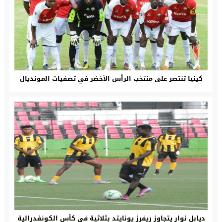
كينيا تنتصر على منتخب الرأس الأخضر في تصفيات المونديال
ديابل نوار يتجاوز ريفرز يونايتد بثلاثية في كأس الكونفدرالية