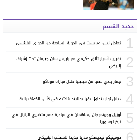
جديد القسم
1
تعادل نيس وبريست في الجولة السابعة من الدوري الفرنسي
2
تقرير : أسرار تألق حكيمي مع باريس سان جيرمان تحت إشراف
إنريكي
3
نيمار يبدي غضبا من فيتينيا خلال مباراة موناكو
4
ديابل نوار يتجاوز ريفرز يونايتد بثلاثية في كأس الكونفدرالية
5
أوزيل وجوندوجان يساهمان في مبادرة دعم متضرري الزلزال في
تركيا وسوريا
6
دومينيكو تيديسكو مدربا جديدا للمنتخب البلجيكي