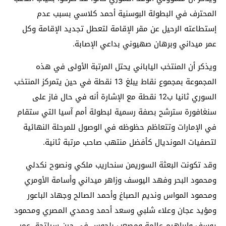
المحترف في البطولة البوسنية أحمد كلاسي بسبب عدم
إستطاعته الرحيل عن مقر الإقامة لتعطل تجديد الإقامة وكل
عمر ميداني وبرهان صهيوني بداعي الإصابة.
ويذكر أن المنتخب الياباني يحتل المرتبة الأولى في هذه
المجموعة بمجموع نقاط يبلغ 13 نقطة في حين يتمركز المنتخب
السوري ثانيا ب12 نقطة مع الإشارة أنه في حال فاز على
سنغافورة سترشح بصفة رسمية لبطولة أمم آسيا التي ستقام
في الإمارات وتتعاظم حظوظه في الوصول للمرحلة النهائية
لتصفيات المونديال كأفضل منتهب صاحب مرتبة ثانية.
وقد تكونت البعثة السوريمن سنحاريب ملكي ونصوح نكدلي
ومحمود البحر وفهد اليوسف وزاهر ميداني وأسامة الأومري
ومحمود المواس ونديم الصباغ وأحمد الصالح وجهاد الباعور
ومؤيد عجان وعلاء شلبي وسعد أحمد وحمدي المصري ومحمود
يوسف وإبراهيم عالمة ومصعب بلحوس في حين سيلتحق عمر