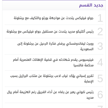
جديد القسم
1
جواو فيليكس يتحدث عن مواجهة بورتو والتكيف مع برشلونة
2
رئيس أتلتيكو مدريد يتحدث عن مستقبل جواو فيليكس مع برشلونة
3
روبرت ليفاندوفسكي يرفض فكرة الرحيل عن برشلونة إلى
السعودية
4
فينيسيوس يقدم شهادته في قضية الإهانات العنصرية أمام
محكمة فالنسيا
5
تقرير إسباني يؤكد غياب لاعب برشلونة عن منتخب البرازيل بسبب
الإصابة
6
رئيس نابولي يعبر عن رضاه عن أداء الفريق رغم الهزيمة أمام ريال
مدريد