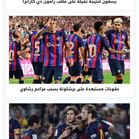
يسعون لنتيجة ثقيلة على ملعب رامون دي كارانزا
عقوبات مستبعدة على برشلونة بسبب مزاعم رشاوي