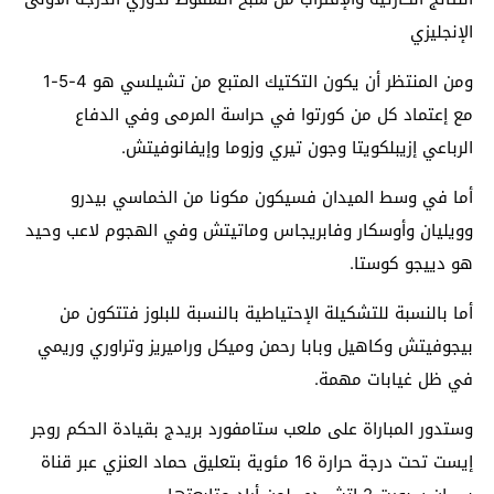
الإنجليزي
ومن المنتظر أن يكون التكتيك المتبع من تشيلسي هو 4-5-1
مع إعتماد كل من كورتوا في حراسة المرمى وفي الدفاع
الرباعي إزيبلكويتا وجون تيري وزوما وإيفانوفيتش.
أما في وسط الميدان فسيكون مكونا من الخماسي بيدرو
وويليان وأوسكار وفابريجاس وماتيتش وفي الهجوم لاعب وحيد
هو دييجو كوستا.
أما بالنسبة للتشكيلة الإحتياطية بالنسبة للبلوز فتتكون من
بيجوفيتش وكاهيل وبابا رحمن وميكل وراميريز وتراوري وريمي
في ظل غيابات مهمة.
وستدور المباراة على ملعب ستامفورد بريدج بقيادة الحكم روجر
إيست تحت درجة حرارة 16 مئوية بتعليق حماد العنزي عبر قناة