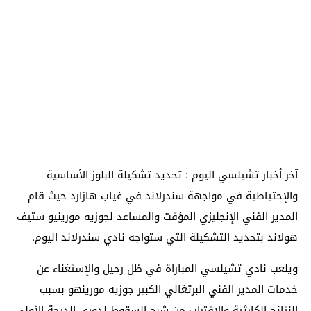
آخر أخبار تشيلسي اليوم : تحديد تشكيلة البلوز الأساسية
والإحتياطية في مواجهة سندرلاند في غياب هازارد حيث قام
المدير الفني الإنجليزي المؤقت والمساعد لجوزيه مورينيو ستيف
هولاند بتحديد التشكيلة التي ستواجه نادي سندرلاند اليوم.
ويلعب نادي تشيلسي المباراة في ظل رحيل والإستغناء عن
خدمات المدير الفني البرتغالي الكبير جوزيه مورينهو بسبب
النتائج الكارثية والإقتراب من شبح السقوط لدوري الدرجة الأولى