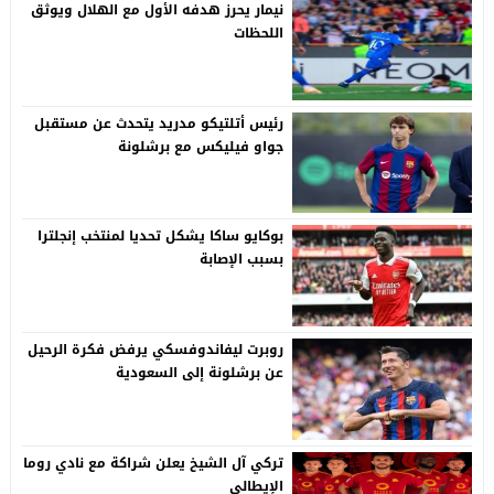
نيمار يحرز هدفه الأول مع الهلال ويوثق
اللحظات
رئيس أتلتيكو مدريد يتحدث عن مستقبل
جواو فيليكس مع برشلونة
بوكايو ساكا يشكل تحديا لمنتخب إنجلترا
بسبب الإصابة
روبرت ليفاندوفسكي يرفض فكرة الرحيل
عن برشلونة إلى السعودية
تركي آل الشيخ يعلن شراكة مع نادي روما
الإيطالي