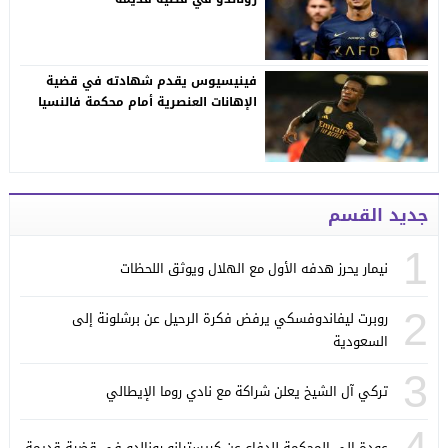
فينيسيوس يقدم شهادته في قضية
الإهانات العنصرية أمام محكمة فالنسيا
جديد القسم
1
نيمار يحرز هدفه الأول مع الهلال ويوثق اللحظات
2
روبرت ليفاندوفسكي يرفض فكرة الرحيل عن برشلونة إلى
السعودية
3
تركي آل الشيخ يعلن شراكة مع نادي روما الإيطالي
4
عودة إلى المحكمة للدفاع عن كريستيانو رونالدو في قضية قديمة