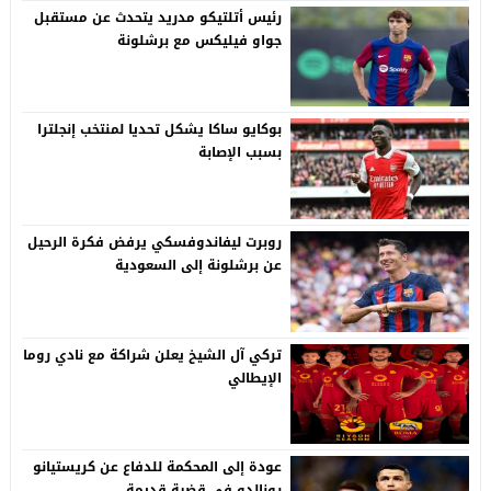
رئيس أتلتيكو مدريد يتحدث عن مستقبل
جواو فيليكس مع برشلونة
بوكايو ساكا يشكل تحديا لمنتخب إنجلترا
بسبب الإصابة
روبرت ليفاندوفسكي يرفض فكرة الرحيل
عن برشلونة إلى السعودية
تركي آل الشيخ يعلن شراكة مع نادي روما
الإيطالي
عودة إلى المحكمة للدفاع عن كريستيانو
رونالدو في قضية قديمة