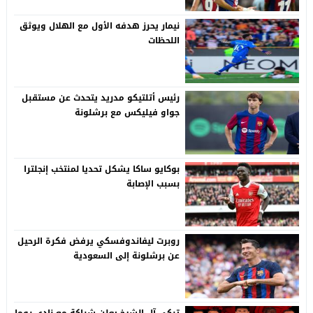
نيمار يحرز هدفه الأول مع الهلال ويوثق
اللحظات
رئيس أتلتيكو مدريد يتحدث عن مستقبل
جواو فيليكس مع برشلونة
بوكايو ساكا يشكل تحديا لمنتخب إنجلترا
بسبب الإصابة
روبرت ليفاندوفسكي يرفض فكرة الرحيل
عن برشلونة إلى السعودية
تركي آل الشيخ يعلن شراكة مع نادي روما