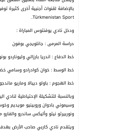
بالإضافة لقنوات أجنبية أخرى كثيرة توف
Türkmenistan Sport.
ودخل نادي يوفنتوس المباراة :
حراسة المرمى : جانلويجي بوفون
خط الدفاع : اندريا بارزالي وليوناردو ب
خط الوسط : خوان كوادرادو وسامي خضيرة
خط الهجوم : باولو ديبالا وماريو ماندج
وبالنسبة للتشكيلة الإحتياطية لنادي ا
وسيموني بادوان وروبينيو مويديم وخوس
ونوربيرتو نيتو وأليكس ساندرو والفارو م