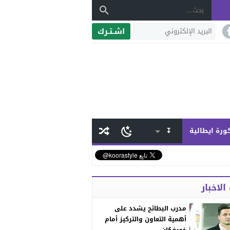
اشـتـرك
ورة ايطالية
↧
الاخبار
مدرب البطائح يشدد على
أهمية التعاون والتركيز أمام