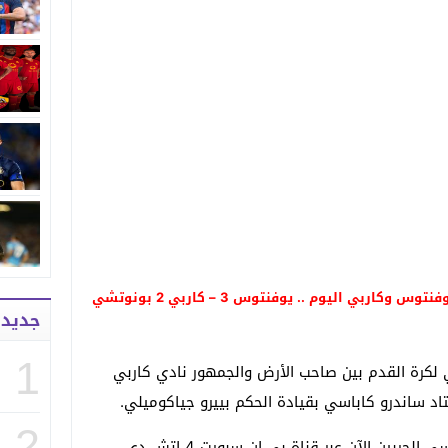
آخر أخبار يوفنتوس اليوم : نتيجة مباراة يوفنتوس وكاربي اليوم .. يوفنتوس 3 – كاربي 2 بونوتشي
جديد
1
لدوري الإيطالي لكرة القدم بين صاحب الأرض والجمهور نادي كاربي
د ساندرو كاباسي بقيادة الحكم بييرو جياكوميلي.
2
ويمكن متابعة اللقاء بتعليق الملعق عيسى الحربين الآن عبر قناة بي ان سبورت 4 اتش دي