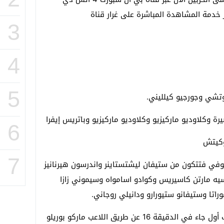
ر خدمة المشاهدة المباشرة على غرار قناة
3
4
5
ونوتشي وجورجيو كيلليني.
 وكلاوديو ماركيزيو وكلاوديو ماركيزيو وباتريس إيفرا
6
وكيتش
7
ليوفي فتتكون من ستيفان ليشتستاينر واندرسون هيرنانيز
يه مارتن كاسيريس وكوادو اسامواه وسيموني زازا
وراتا وستيفانو ستيورارو ودانيلي روجاني.
ويتقدم نادي كاربي صاحب الأرض بهدف أول جاء في الدقيقة 16 عن طريق اللاعب ماركو بوريلو