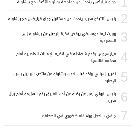
1
جواو فيليكس يتحدث عن مواجهة بورتو والتكيف مع برشلونة
2
رئيس أتلتيكو مدريد يتحدث عن مستقبل جواو فيليكس مع برشلونة
3
روبرت ليفاندوفسكي يرفض فكرة الرحيل عن برشلونة إلى
السعودية
4
فينيسيوس يقدم شهادته في قضية الإهانات العنصرية أمام
محكمة فالنسيا
5
تقرير إسباني يؤكد غياب لاعب برشلونة عن منتخب البرازيل بسبب
الإصابة
6
رئيس نابولي يعبر عن رضاه عن أداء الفريق رغم الهزيمة أمام ريال
مدريد
7
جافي : الخجل وراء قلة ظهوري في الصحافة