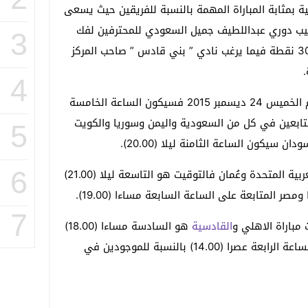
 بمثابة المباراة المهمة بالنسبة للفريقين حيث يسعى
تيب دوري عبداللطيف جميل السعودي للمحترفين لفك
3
الصدارة مع شريكه نادي الهلال برصيد 30 نقطة فيما يرغب نادي ” بني قادس ” صاحب المركز
4
أما توقيت مباراة الاهلي والقادسية يوم الخميس 24 ديسمبر 2015 فسيكون الساعة الخامسة
17.00) وبخصوص المتابعين في كل من السعودية واليمن وسوريا والكويت
5
 سيكون الساعة الثامنة ليلا (20.00).
وبالنسبة للمتابعين من دولة الإمارات العربية المتحدة وعُمان فالتوقيت هو التاسعة ليلا (21.00)
6
صر المتابعة على الساعة السابعة مساءا (19.00).
7
مباراة الاهلي و
القادسية
هو السادسة مساءا (18.00)
بالنسبة للقاطنين في الجزائر وتونس والساعة الرابعة عصرا (14.00) بالنسبة للموجودين في