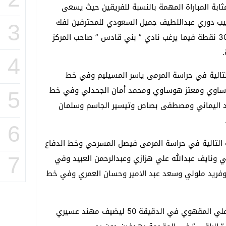
ابة المباراة المهمة بالنسبة للفريقين حيث يسعى
تيب دوري عبداللطيف جميل السعودي للمحترفين لفك
3
الصدارة مع شريكه نادي الهلال برصيد 30 نقطة فيما يرغب نادي ” بني قادس ” صاحب المركز
4
التالية في حراسة المرمى ياسر المسيليم وفي خط
وساوي ومعتز هوساوي ومحمد أمان الجحدلي وفي خط
5
اليماني ومصطفى بصاص وتيسير الجاسم وسلمان
6
ة التالية في حراسة المرمى فيصل المسرحي وخط الدفاع
ي ونايف عبدالله علي هزازي وعبدالرحمن العبيد وفي
7
وفريد ملولي وسعد عبد الامير وحسان العمري وفي خط
وجاءت أهداف اللقاء عبر كل من حسين علي المقهوي في الدقيقة 50 ليضيف مهند عسيري