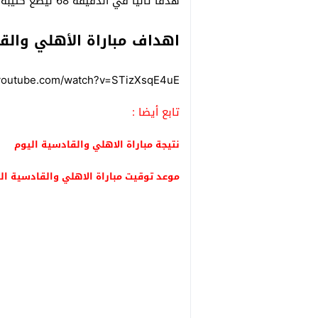
هدفا ثانيا في الدقيقة 68 ليضع كتيبة ” الراقي ” في المقدمة بهدفين دون رد.
اهداف مباراة الأهلي والقا
.youtube.com/watch?v=STizXsqE4uE
تابع أيضا :
نتيجة مباراة الاهلي والقادسية اليوم
موعد توقيت مباراة الاهلي والقادسية ال