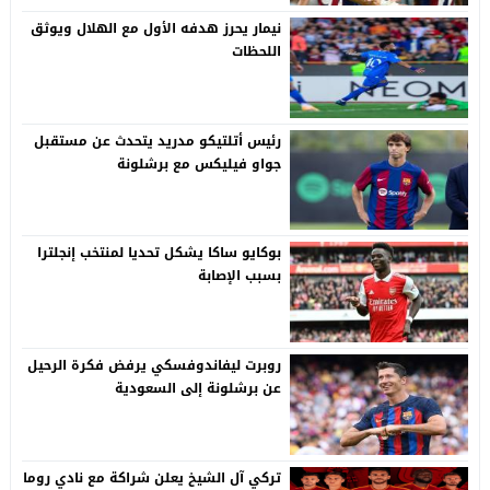
نيمار يحرز هدفه الأول مع الهلال ويوثق
اللحظات
رئيس أتلتيكو مدريد يتحدث عن مستقبل
جواو فيليكس مع برشلونة
بوكايو ساكا يشكل تحديا لمنتخب إنجلترا
بسبب الإصابة
روبرت ليفاندوفسكي يرفض فكرة الرحيل
عن برشلونة إلى السعودية
تركي آل الشيخ يعلن شراكة مع نادي روما