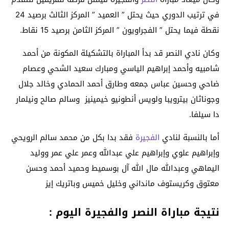
في ترتيب الدوري حيث يحتل ” العميد ” المركز الثالث برصيد 24
نقطة فيما يحتل ” الفجراويون ” المركز الثامن برصيد 15 نقاط.
وكان نادي النصر قد بدأ المباراة بالتشكيلة المكونة من أحمد
شامبيه وأحمد إبراهيم الياسي ومبارك سعيد الشحي وعصام
ضاحي وحسين عباس جمعه وطارق أحمد الحمادي وخالد جلال
وجوناثان بيترويبا ولويس أنطونيو خيمينيز وسالم صالح ونيلمار
دا سيلفا.
أما بالنسبة لنادي
الفجيرة
فقد بدا بكل من محمد سالم الرويحي
وإبراهيم علوي وإبراهيم علي عبدالله وعمر علي عمر ووليد
اليماهي وعبدالله مال الله آل بوسميط وحميد أحمد وحسن
معتوق وكريستوف مانداني وخليل خميس وباتريك إيز
نتيجة مباراة النصر والفجيرة اليوم :