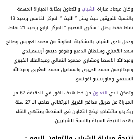
وكان ميعاد مباراة
الشباب
والتعاون بمثابة المباراة المهمة
بالنسبة للفريقين حيث يحتل ” الليث ” المركز الخامس برصيد 18
نقاط فقط يحتل ” سكري القصيم ” المركز الرابع برصيد 21 نقاط.
ودخل نادي الشباب بالتشكيلة المكونة من محمد العويس وصالح
سعد القميزي وسلطان الدعيع وهوغو دييغو أريسميندي
وعبدالله الأسطا ومشاري محمود الثمالي وعبدالملك الخيبري
وعبدالرحمن محمد الخيبري واسماعيل محمد المغربي وعبدالله
السبيعي وماوريسيو افونسو.
وتمكن نادي
التعاون
من خط هدف الفوز في الدقيقة 67 من
المباراة عن طريق مدافع الفريق البرتغالي صاحب الـ 27 سنة
ريكاردو ماتشادو ليضع التعاون في المقدمة وتنتهي اللقاء
بهذه النتيجة السيئة بالنسبة للشبابيين.
نتيجة مباراة الشباب والتعاون اليوم :