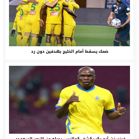
ضمك يسقط أمام الخليج بهدفين دون رد
فينسنت أبو بكر يكشف كواليس رحيله عن النصر السعودي