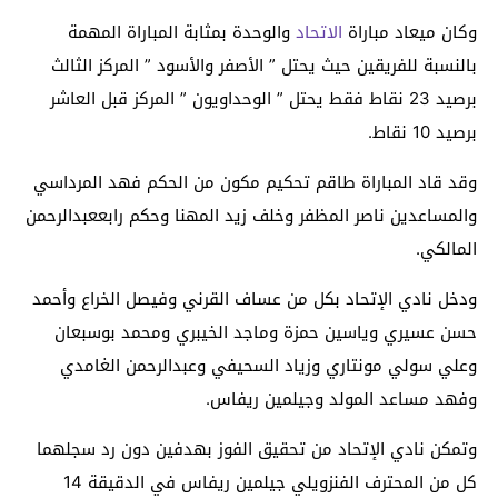
وكان ميعاد مباراة
الاتحاد
والوحدة بمثابة المباراة المهمة
بالنسبة للفريقين حيث يحتل ” الأصفر والأسود ” المركز الثالث
برصيد 23 نقاط فقط يحتل ” الوحداويون ” المركز قبل العاشر
برصيد 10 نقاط.
وقد قاد المباراة طاقم تحكيم مكون من الحكم فهد المرداسي
والمساعدين ناصر المظفر وخلف زيد المهنا وحكم رابععبدالرحمن
المالكي.
ودخل نادي الإتحاد بكل من عساف القرني وفيصل الخراع وأحمد
حسن عسيري وياسين حمزة وماجد الخيبري ومحمد بوسبعان
وعلي سولي مونتاري وزياد السحيفي وعبدالرحمن الغامدي
وفهد مساعد المولد وجيلمين ريفاس.
وتمكن نادي الإتحاد من تحقيق الفوز بهدفين دون رد سجلهما
كل من المحترف الفنزويلي جيلمين ريفاس في الدقيقة 14