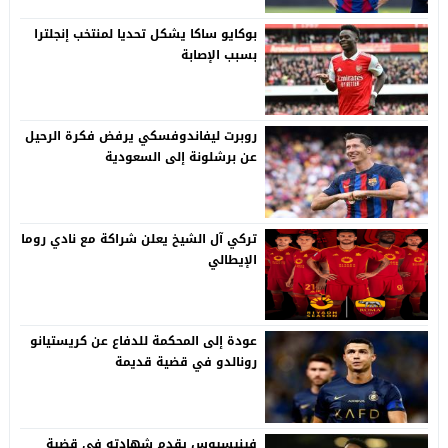
بوكايو ساكا يشكل تحديا لمنتخب إنجلترا
بسبب الإصابة
روبرت ليفاندوفسكي يرفض فكرة الرحيل
عن برشلونة إلى السعودية
تركي آل الشيخ يعلن شراكة مع نادي روما
الإيطالي
عودة إلى المحكمة للدفاع عن كريستيانو
رونالدو في قضية قديمة
فينيسيوس يقدم شهادته في قضية