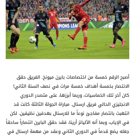
أصبح الرقم خمسة من اختصاصات بايرن ميونخ. الفريق حقق
الانتصار بخمسة أهداف خمسة مرات في نصف السنة الثاني!
كان آخر تلك الخماسيات، وربما أبرزها، على متصدر الدوري
الانجليزي الحالي فريق ارسنال. مباراة الجولة الثالثة كانت قد
انتهبت بانتصار مفاجئ نوعاً ما للارسنال بهدفين نظيفين. لكن
في الإياب، وبما أنه الأليانز أرينا، فقد حقق البايرن انتصاراً ساحقاً
جعله يضع قدماً في الدوري الثاني وعقد من مهمة ارسنال في