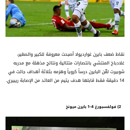
نقاط ضعف بايرن غوارديولا أصبحت معروفة للكبير والصغير،
غلادباخ المنتشي بانتصارات متتالية ونتائج مذهلة مع مدربه
شوبيرت لقّن البايرن درساً كروياً وهزمه بثلاثة أهداف جائت في
14 دقيقة فقط قابلها هدف يتيم من العائد من الإصابة ريبيري.
2) فولفسبورغ 4-1 بايرن ميونخ