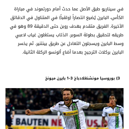
في سيناريو طبق الأصل عما حدث أمام دورتموند في مباراة
الكأس، البايرن يُضيع انتصاراً (ولقباً) في المتناول في الدقائق
الأخيرة. الفريق متقدم بهدف روبن حتى الدقيقة 89 وهو في
طريقه لتحقيق بطولة السوبر. الذئاب يستغلون غياب لاعبي
وسط البايرن ويسجلون التعادل عن طريق بينتنير. ثم يخسر
البايرن بركلات الترجيح بعدما أضاع ألونسو الركلة الثانية.
3) بوروسيا مونشنغلادباخ 3-1 بايرن ميونخ