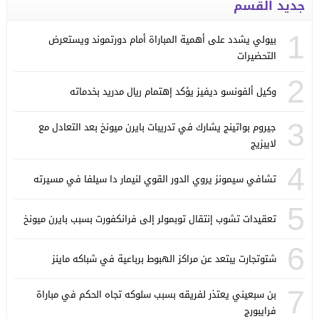
جديد القسم
1
بيولي يشدد على أهمية المباراة أمام دورتموند ويستعرض
التحضيرات
2
وكيل ألفونسو ديفيز يؤكد إهتمام ريال مدريد بخدماته
3
جيروم بواتينج يشارك في تدريبات بايرن ميونخ بعد التعادل مع
لايبزيج
4
تشافي سيمونز يروي الدور القوي لنيمار دا سيلفا في مسيرته
5
تعقيدات تشوب إنتقال توبمولر إلى فرانكفورت بسبب بايرن ميونخ
6
شتوتجارت يبتعد عن مراكز الهبوط برباعية في شباكه ماينز
7
بن سبعيني يعتذر لفريقه بسبب سلوكه تجاه الحكم في مباراة
فرايبورج