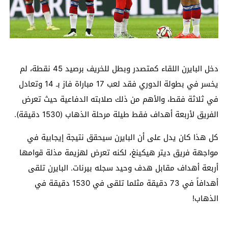
دخل البايرن اللقاء كمتصدر وبطل للخريف برصيد 45 نقطة، لم
يخسر في بطولة الدوري فقد لعب 17 مباراة فاز بـ 14 وتعادل
في ثلاثة فقط، والأهم من ذلك صلابته الدفاعية حيث تعرض
الفريق لأربعة أهداف فقط طيلة مرحلة الذهاب (1530 دقيقة).
كل هذا كان يدل على أن البايرن سيحقق نتيجة إيجابية في
مواجهة فريق ديتر هيكينغ، لكنه تعرض لهزيمة مذلة قوامها
أربعة أهداف مقابل هدف وحيد سجله بيرنات. البايرن تلقى
أهدافاً في 73 دقيقة مثلما تلقى في 1530 دقيقة في
الذهاب!