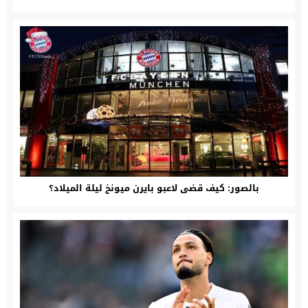
بالصور: كيف قضى لاعبو بايرن ميونخ ليلة الميلاد؟