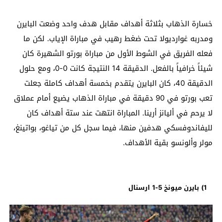
خسارة الذهاب بثلاثة أهداف مقابل هدف واحد وضعت البايرن
ومدربه غوارديولا تحت ضغط رهيب في مباراة الإياب. لكن ما
فعله الفريق في الشوط الأول من مباراة بورتو الشهيرة كان
شيئاً خرافياً بالفعل. الدقيقة 14 النتيجة كانت 0-0، ومع حلول
الدقيقة 40، كان البايرن يتقدم بخمسة أهداف كاملة جعلت
تعب بورتو في 90 دقيقة في مباراة الذهاب يضيع أمام عملاق
لا يرحم في أليانز أرينا. المباراة انتهت عند ستة أهداف كان
لليفاندوفسكي هدفين منها، فيما سجل كل من تياغو، بواتينغ،
مولر وألونسو بقية الأهداف.
1) بايرن ميونخ 5-1 ارسنال