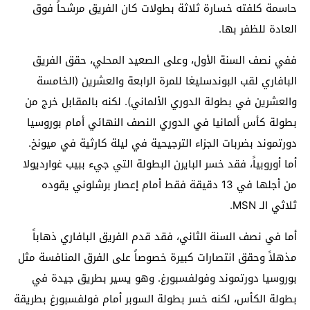
حاسمة كلفته خسارة ثلاثة بطولات كان الفريق مرشحاً فوق
العادة للظفر بها.
ففي نصف السنة الأول، وعلى الصعيد المحلي، حقق الفريق
البافاري لقب البوندسليغا للمرة الرابعة والعشرين (الخامسة
والعشرين في بطولة الدوري الألماني). لكنه بالمقابل خرج من
بطولة كأس ألمانيا في الدوري النصف النهائي أمام بوروسيا
دورتموند بضربات الجزاء الترجيحية في ليلة كارثية في ميونخ.
أما أوروبياً، فقد خسر البايرن البطولة التي جيء ببيب غوارديولا
من أجلها في 13 دقيقة فقط أمام إعصار برشلوني يقوده
ثلاثي الـ MSN.
أما في نصف السنة الثاني، فقد قدم الفريق البافاري ذهاباً
مذهلاً وحقق انتصارات كبيرة خصوصاً على الفرق المنافسة مثل
بوروسيا دورتموند وفولفسبورغ. وهو يسير بطريق جيدة في
بطولة الكأس، لكنه خسر بطولة السوبر أمام فولفسبورغ بطريقة