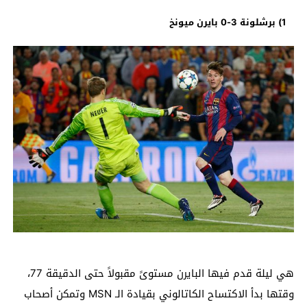
1) برشلونة 3-0 بايرن ميونخ
هي ليلة قدم فيها البايرن مستوىً مقبولاً حتى الدقيقة 77،
وقتها بدأ الاكتساح الكاتالوني بقيادة الـ MSN وتمكن أصحاب