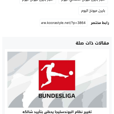
بايرن ميونخ اليوم
رابط مختصر
مقالات ذات صلة
تغيير نظام البوندسليجا يحظى بتأييد شالكه