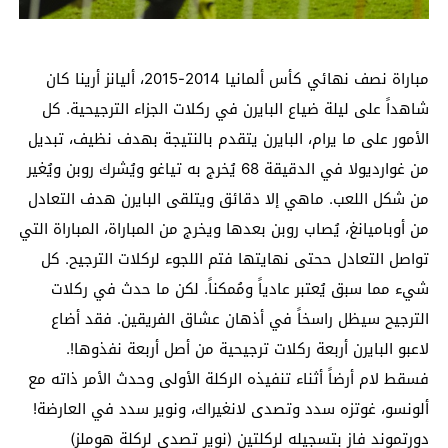
مباراة نصف نهائي كأس ألمانيا 2014-2015، أليانز أرينا كان
شاهداً على ليلة ضياع البايرن في ركلات الجزاء الترجيحية. كل
الأمور على ما يرام، البايرن يتقدم بالنتيجة بهدف نظيف، تبديل
من غوارديولا في الدقيقة 68 يُخرج به تياغو ويُشرك روبن ويُغير
من شكل اللعب. ماهي إلا دقائق ويتلقى البايرن هدف التعادل
من أوباميانغ، يُصاب روبن بعدها ويخرج من المباراة، المباراة التي
تواصل التعادل ححتى نهايتها فتم اللجوء لركلات الترجيح. كل
شيء مما سبق يُعتبر عادياً ومُمكناً. لكن ما حدث في ركلات
الترجيح سيظل راسخاً في أذهان عشاق الفريقين. فقد أضاع
لاعبو البايرن أربعة ركلات ترجيحية من أصل أربعة نفذوها!.
فسقط لام أرضاً أثناء تنفيذه الركلة الأولى وحدث الأمر ذاته مع
ألونسو، غوتزه سدد وتصدى لانغيراك، ونوير سدد في العارضة!
دورتموند فاز بتسجيله لركلتين (نوير تصدى لركلة هوملز)