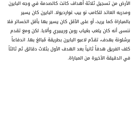
الأرض من تسجيل ثلاثة أهداف كانت كالصدمة في وجه البايرن
ومدربه العائد للكامب نو بيب غوارديولا. البايرن كان يسير
بالمباراة كما يريد، أو على الأقل كان يسير بها بأقل الخسائر فلا
ننسى أنه كان يلعب بغياب روبن وريبيري وألابا. لكن ومع تقدم
برشلونة بهدف، تقدّم لاعبو البايرن بطريقة مُبالغ بها. اندفاعاً
كلف الفريق هدفاً ثانياً بعد الهدف الأول بثلاث دقائق ثم ثالثاً
في الدقيقة الأخيرة من المباراة.