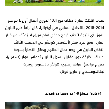
بعدما انتهت مباراة ذهاب دور الـ16 لدوري أبطال أوروبا موسم
2014-2015 بالتعادل السلبي في أوكرانيا، كان لزاماً على البايرن
الفوز بأي نتيجة لتجنب خروج مدوّي أمام فريق لا يُصنّف من كبار
القارة. فمع طرد مبكر لألكسندر كوتشر في الدقيقة الثالثة،
انتفض البايرن في وجه عمال المناجم وحقق انتصاراً بسبعة
أهداف نظيفة دون مقابل.. سجل للبايرن توماس مولر (هدفين)،
جيروم بواتينغ، فرانك ريبيري، هولغر بادشتوبر، روبيرت
ليفاندوفسكي و ماريو غوتزه.
4) بايرن ميونخ 5-1 بوروسيا دورتموند